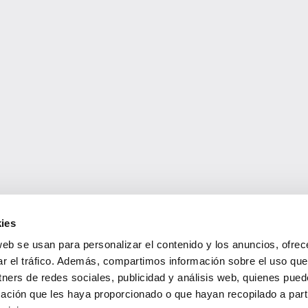
s recibir información de #papic
Suscríbete a nuestra newslette
ies
web se usan para personalizar el contenido y los anuncios, ofrec
ar el tráfico. Además, compartimos información sobre el uso que
tners de redes sociales, publicidad y análisis web, quienes pue
ación que les haya proporcionado o que hayan recopilado a parti