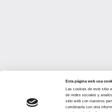
¿Quiere
CONTACTO
Puedes contactar con nosotros vía
Esta página web usa cook
mail o nuestras redes sociales
Las cookies de este sitio 
#mamiconcilia
de redes sociales y analiz
sitio web con nuestros par
combinarla con otra inform